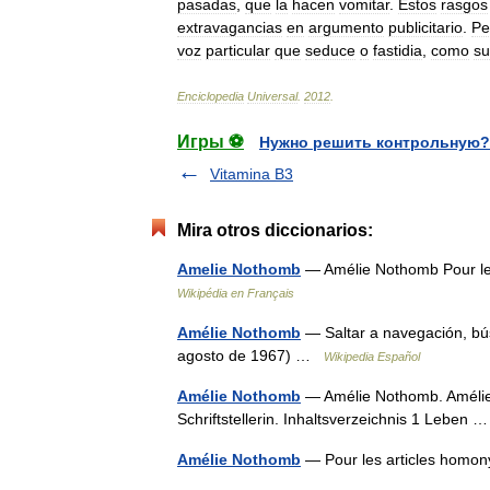
pasadas
,
que
la
hacen
vomitar
.
Estos
rasgos
extravagancias
en
argumento
publicitario
.
Pe
voz
particular
que
seduce
o
fastidia
,
como
su
Enciclopedia
Universal
.
2012
.
Игры ⚽
Нужно решить контрольную?
Vitamina B3
Mira otros diccionarios:
Amelie Nothomb
— Amélie Nothomb Pour le
Wikipédia en Français
Amélie Nothomb
— Saltar a navegación, bú
agosto de 1967) …
Wikipedia Español
Amélie Nothomb
— Amélie Nothomb. Amélie 
Schriftstellerin. Inhaltsverzeichnis 1 Leben
Amélie Nothomb
— Pour les articles hom