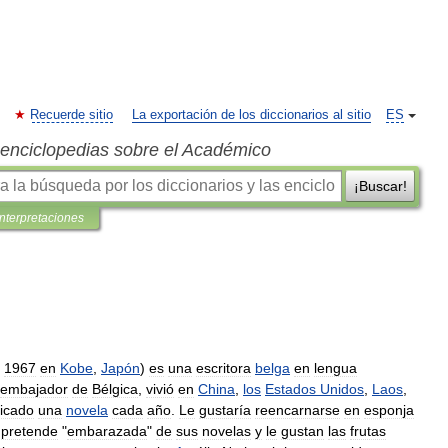
Recuerde sitio
La exportación de los diccionarios al sitio
ES
s enciclopedias sobre el Académico
¡Buscar!
interpretaciones
1967
en
Kobe
,
Japón
)
es
una
escritora
belga
en
lengua
embajador
de
Bélgica
,
vivió
en
China
,
los
Estados
Unidos
,
Laos
,
licado
una
novela
cada
año
.
Le
gustaría
reencarnarse
en
esponja
pretende
"
embarazada
"
de
sus
novelas
y
le
gustan
las
frutas