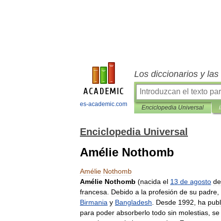
Los diccionarios y la
es-academic.com
Enciclopedia Universal
Enciclopedia Universal
Amélie Nothomb
Amélie
Nothomb
Amélie
Nothomb
(
nacida
el
13
de
agosto
de
francesa
.
Debido
a
la
profesión
de
su
padre
,
Birmania
y
Bangladesh
.
Desde
1992
,
ha
pub
para
poder
absorberlo
todo
sin
molestias
,
se