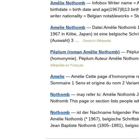
Amélie Nothomb
— Infobox Writer name = 
birthdate = birth date and age|1967|8|13 bir
writer nationality = Belgian notableworks 
Amelie Nothomb
— Datei:Amélie Nothomb 1
1967 in Kōbe, Japan) ist eine belgische Schri
(Auswahl) 3 …
Deutsch Wikipedia
Péplum (roman Amélie Nothomb)
— Péplum
(homonymie). Péplum Auteur Amélie Nothom
Wikipédia en Français
Amelie
— Amélie Cette page d’homonymie répe
Sommaire 1 Sens et origine du nom 2 Vari
Nothomb
— may refer to: Amélie Nothomb J
Nothomb This page or section lists people 
Nothomb
— ist der Nachname folgender Per
Amélie Nothomb (* 1967), belgische Schriftst
Jean Baptiste Nothomb (1805–1881), belg