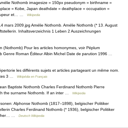
Amélie Nothomb imagesize = 150px pseudonym = birthname =
thplace = Kobe, Japan deathdate = deathplace = occupation =
= Stupeur et… …
Wikipedia
4 mars 2009.jpg Amélie Nothomb. Amélie Nothomb (* 13. August
ftstellerin. Inhaltsverzeichnis 1 Leben 2 Auszeichnungen
 (Nothomb) Pour les articles homonymes, voir Péplum
b Genre Roman Éditeur Albin Michel Date de parution 1996 …
rtorie les différents sujets et articles partageant un même nom.
antes 3 …
Wikipédia en Français
ean Baptiste Nothomb Charles Ferdinand Nothomb Pierre
with the surname Nothomb. If an inter …
Wikipedia
sonen: Alphonse Nothomb (1817–1898), belgischer Politiker
ellerin Charles Ferdinand Nothomb (* 1936), belgischer Politiker
ischer… …
Deutsch Wikipedia