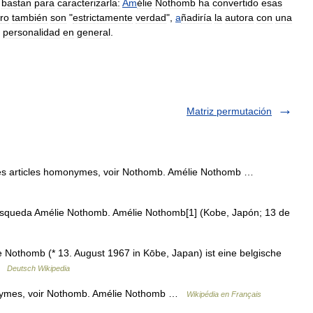
bastan
para
caracterizarla:
Am
élie
Nothomb
ha
convertido
esas
ro
también
son
"
estrictamente
verdad
",
a
ñadiría
la
autora
con
una
personalidad
en
general
.
Matriz permutación
s articles homonymes, voir Nothomb. Amélie Nothomb …
squeda Amélie Nothomb. Amélie Nothomb[1] (Kobe, Japón; 13 de
Nothomb (* 13. August 1967 in Kōbe, Japan) ist eine belgische
 …
Deutsch Wikipedia
onymes, voir Nothomb. Amélie Nothomb …
Wikipédia en Français